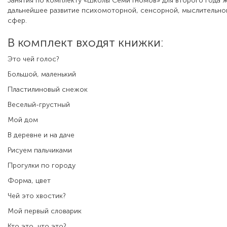
Занятия по комплекту «Школы Семи Гномов» для второго года ж
дальнейшее развитие психомоторной, сенсорной, мыслительной
сфер.
В комплект входят книжки:
Это чей голос?
Большой, маленький
Пластилиновый снежок
Веселый-грустный
Мой дом
В деревне и на даче
Рисуем пальчиками
Прогулки по городу
Форма, цвет
Чей это хвостик?
Мой первый словарик
Кто это, что это?