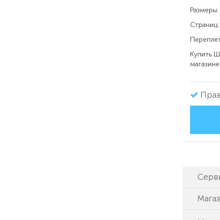
Размеры:
Страниц:
Переплет
Купить
Шк
магазине
Прав
Серв
Мага