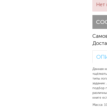
Нет 
СО
Само
Доста
ОП
Данная к
«щёлкать
типы лог
задание:
подбор п
различны
книге ес
Масса: 1