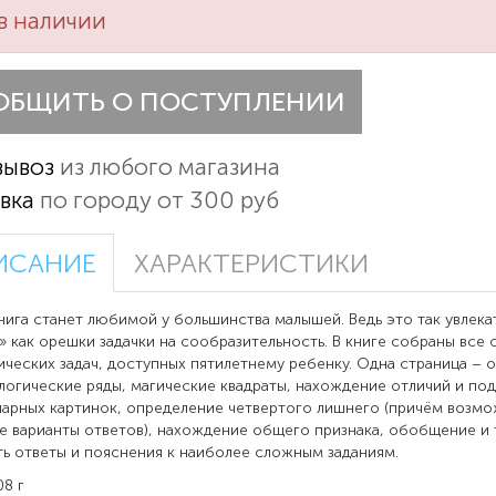
в наличии
ОБЩИТЬ О ПОСТУПЛЕНИИ
вывоз
из любого магазина
вка
по городу от 300 руб
ИСАНИЕ
ХАРАКТЕРИСТИКИ
нига станет любимой у большинства малышей. Ведь это так увлека
» как орешки задачки на сообразительность. В книге собраны все
ических задач, доступных пятилетнему ребенку. Одна страница – 
 логические ряды, магические квадраты, нахождение отличий и по
арных картинок, определение четвертого лишнего (причём возм
е варианты ответов), нахождение общего признака, обобщение и т
ть ответы и пояснения к наиболее сложным заданиям.
08 г