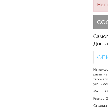
Нет 
СО
Само
Доста
ОП
На каждо
развитие
творческ
ученикам
Масса: 6
Размер: 
Страниц: