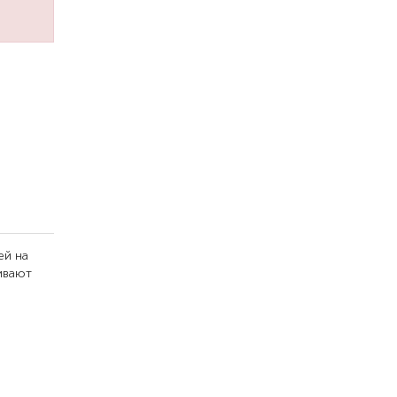
ей на
ивают