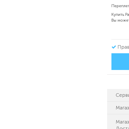
Переплет
Купить
Ра
Вы может
Прав
Серв
Мага
Магаз
Доста