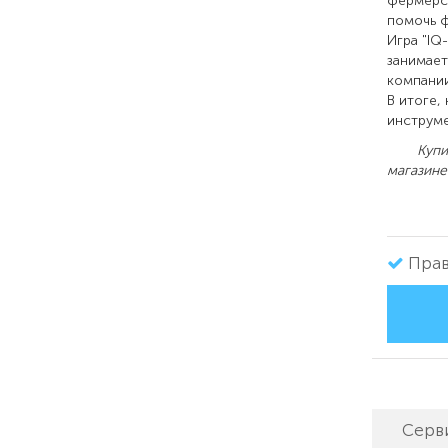
фермерск
помочь ф
Игра "IQ
занимает
компании
В итоге,
инструме
Купить I
магазине
Прав
Серв