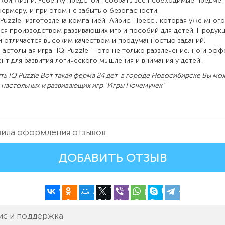
ой жизни. Ребенку предстоит собрать все необходимые предмет
ермеру, и при этом не забыть о безопасности.
-Puzzle" изготовлена компанией "Айрис-Пресс", которая уже много
ся производством развивающих игр и пособий для детей. Продук
 отличается высоким качеством и продуманностью заданий.
 настольная игра "IQ-Puzzle" - это не только развлечение, но и эф
нт для развития логического мышления и внимания у детей.
Q Puzzle Вот такая ферма 24 дет в городе Новосибирске Вы мож
 настольных и развивающих игр "Игры Почемучек"
ила оформления отзывов
ДОБАВИТЬ ОТЗЫВ
ис и поддержка