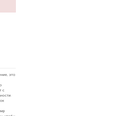
ние, это
о
т с
ьности.
нок
мир