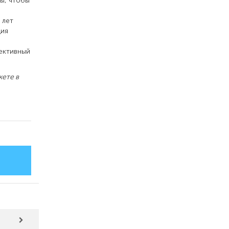
ы, чтобы
 лет
ция
фективный
ете в