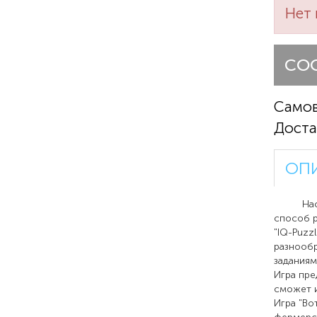
Нет 
СО
Само
Доста
ОП
Настольн
способ р
"IQ-Puzz
разнообр
заданиям
Игра пре
сможет и
Игра "Во