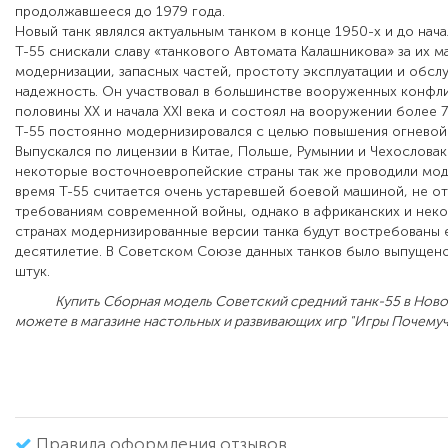
продолжавшееся до 1979 года.
Новый танк являлся актуальным танком в конце 1950-х и до нача
Т-55 снискали славу «танкового Автомата Калашникова» за их 
модернизации, запасных частей, простоту эксплуатации и обсл
надежность. Он участвовал в большинстве вооруженных конфл
половины ХХ и начала ХХI века и состоял на вооружении более 7
Т-55 постоянно модернизировался с целью повышения огневой
Выпускался по лицензии в Китае, Польше, Румынии и Чехословак
некоторые восточноевропейские страны так же проводили мод
время Т-55 считается очень устаревшей боевой машиной, не 
требованиям современной войны, однако в африканских и неко
странах модернизированные версии танка будут востребованы 
десятилетие. В Советском Союзе данных танков было выпущено
штук.
Купить Сборная модель Советский средний танк-55 в Ново
можете в магазине настольных и развивающих игр "Игры Почемуч
Правила оформления отзывов