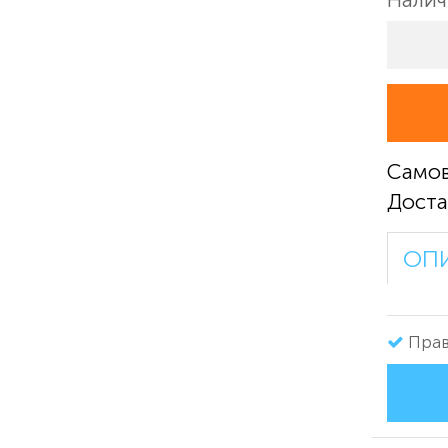
Само
Доста
ОП
Прав