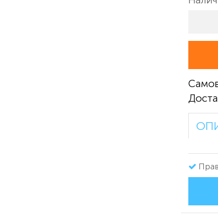
Само
Доста
ОП
Прав