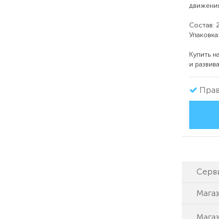
движения
Состав: 
Упаковка
Купить н
и развив
Прав
Серв
Мага
Магаз