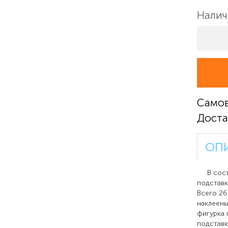
Налич
Само
Доста
ОП
В соста
подставк
Всего 26
наклеены
фигурка 
подставк