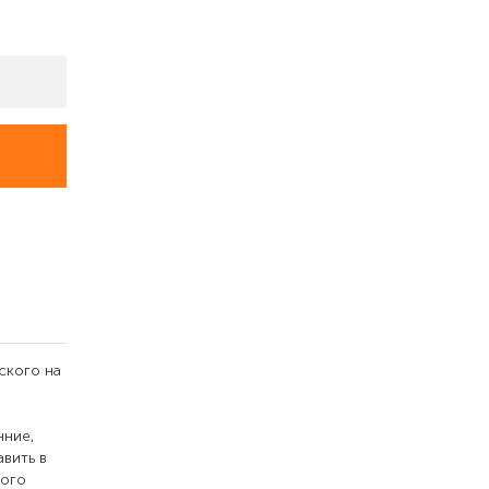
ского на
нние,
вить в
ного