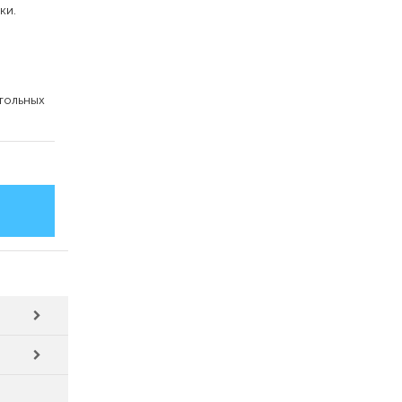
ки.
тольных