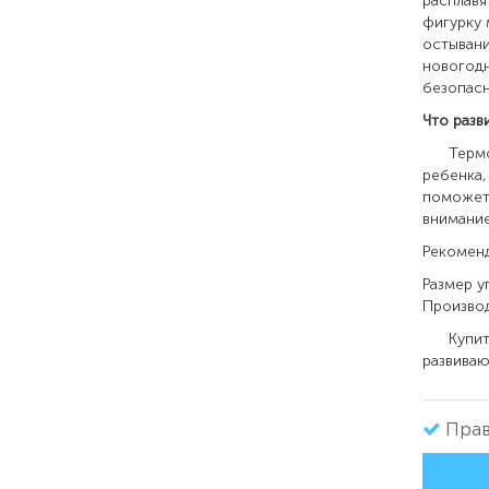
расплавя
фигурку 
остывани
новогодн
безопасн
Что разв
Термомо
ребенка,
поможет 
внимание
Рекоменд
Размер у
Произв
Купить 
развива
Прав