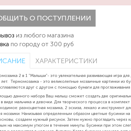
ОБЩИТЬ О ПОСТУПЛЕНИИ
вывоз
из любого магазина
вка
по городу от 300 руб
ИСАНИЕ
ХАРАКТЕРИСТИКИ
аика 2 в 1 "Малыши"- это увлекательная развивающая игра для
 лет. Термомозаика - это великолепные мозаичные картинки из бу
сплавляются друг с другом с помощью бумаги для проглаживания 
ью данного набора Ваш малыш сможет создать две оригиналь
 в виде мальчика и девочки. Для творческого процесса в комплект
ходимое: разноцветная мозаика, 2 эскиза, лекало и инструмент дл
я мозаики. Нанизывая определенным образом цветные бусинки на
основы, создаем нужный рисунок. Затем нужно прогладить через к
ым на максимум утюгом в течение минуты. Бусинки при этом сле