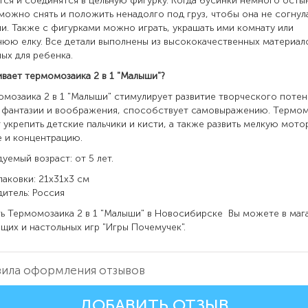
тся и соединятся в цельную фигурку. Когда бусинки немного остын
можно снять и положить ненадолго под груз, чтобы она не согнул
и. Также с фигурками можно играть, украшать ими комнату или
юю елку. Все детали выполнены из высококачественных материал
ых для ребенка.
ивает термомозаика 2 в 1 "Малыши"?
заика 2 в 1 "Малыши" стимулирует развитие творческого потен
 фантазии и воображения, способствует самовыражению. Термо
укрепить детские пальчики и кисти, а также развить мелкую мото
 и концентрацию.
уемый возраст: от 5 лет.
паковки: 21х31х3 см
одитель: Россия
Термомозаика 2 в 1 "Малыши" в Новосибирске Вы можете в маг
ющих и настольных игр "Игры Почемучек".
ила оформления отзывов
ДОБАВИТЬ ОТЗЫВ