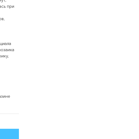
ут,
ась при
ов,
циала
мозаика
рику,
азине