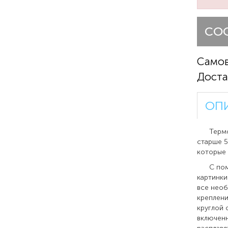
СО
Само
Доста
ОП
Термомоз
старше 5
которые 
С помощ
картинки
все необ
креплени
круглой 
включенн