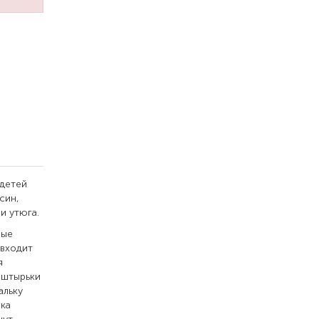
 детей
син,
и утюга.
ные
 входит
я
 штырьки
альку
гка