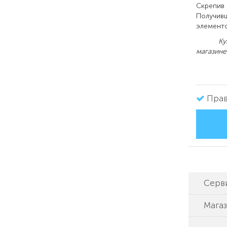
Скрепив 
Получивш
элементо
Ку
магазине
Прав
Серв
Мага