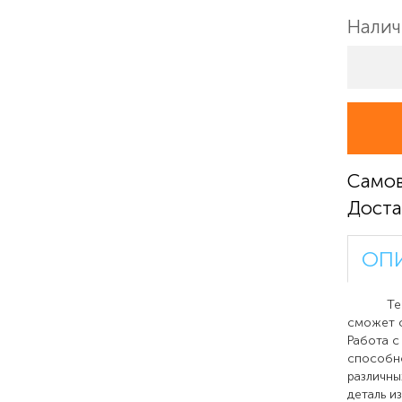
Налич
Само
Доста
ОП
Термо
сможет с
Работа с
способно
различны
деталь и