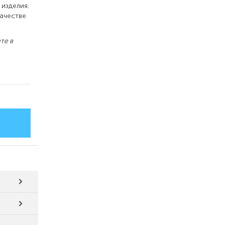
изделия.
качестве
те в