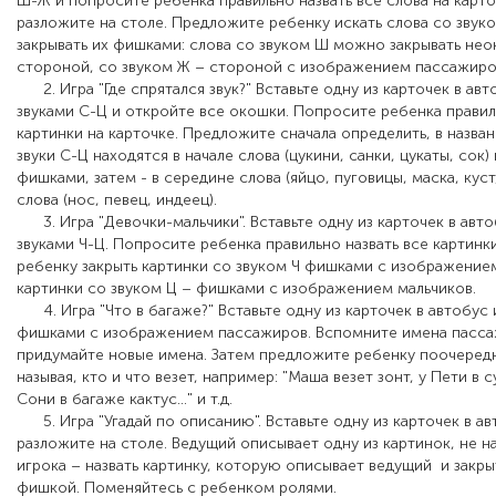
Ш-Ж и попросите ребенка правильно назвать все слова на карт
разложите на столе. Предложите ребенку искать слова со звук
закрывать их фишками: слова со звуком Ш можно закрывать не
стороной, со звуком Ж – стороной с изображением пассажиро
2. Игра "Где спрятался звук?" Вставьте одну из карточек в авт
звуками С-Ц и откройте все окошки. Попросите ребенка правил
картинки на карточке. Предложите сначала определить, в назван
звуки С-Ц находятся в начале слова (цукини, санки, цукаты, сок) 
фишками, затем - в середине слова (яйцо, пуговицы, маска, куст,
слова (нос, певец, индеец).
3. Игра "Девочки-мальчики". Вставьте одну из карточек в авто
звуками Ч-Ц. Попросите ребенка правильно назвать все картин
ребенку закрыть картинки со звуком Ч фишками с изображением
картинки со звуком Ц – фишками с изображением мальчиков.
4. Игра "Что в багаже?" Вставьте одну из карточек в автобус 
фишками с изображением пассажиров. Вспомните имена пасса
придумайте новые имена. Затем предложите ребенку поочеред
называя, кто и что везет, например: "Маша везет зонт, у Пети в с
Сони в багаже кактус…" и т.д.
5. Игра "Угадай по описанию". Вставьте одну из карточек в а
разложите на столе. Ведущий описывает одну из картинок, не на
игрока – назвать картинку, которую описывает ведущий и закр
фишкой. Поменяйтесь с ребенком ролями.