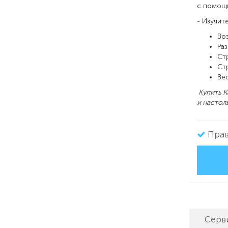
с помощь
- Изучит
Воз
Раз
Ст
Ст
Вес
Купить К
и настол
Прав
Серв