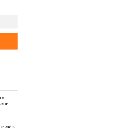
его
вания
стирайте