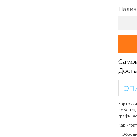
Налич
Само
Доста
ОП
Карточки
ребенка,
графичес
Как играт
- Обводи