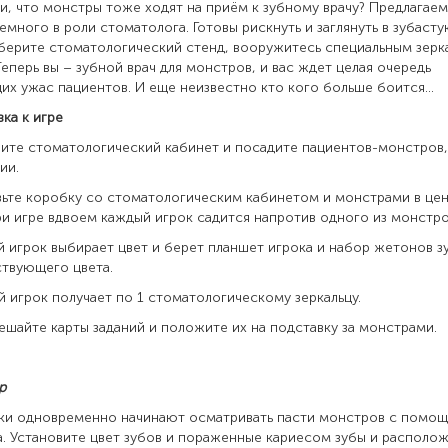
ли, что монстры тоже ходят на приём к зубному врачу? Предлагаем
емного в роли стоматолога. Готовы рискнуть и заглянуть в зубасту
берите стоматологический стенд, вооружитесь специальным зерк
Теперь вы – зубной врач для монстров, и вас ждет целая очередь
х ужас пациентов. И еще неизвестно кто кого больше боится...
ка к игре
ите стоматологический кабинет и посадите пациентов-монстров,
ии.
вьте коробку со стоматологическим кабинетом и монстрами в це
ри игре вдвоем каждый игрок садится напротив одного из монстро
й игрок выбирает цвет и берет планшет игрока и набор жетонов з
твующего цвета.
й игрок получает по 1 стоматологическому зеркальцу.
ешайте карты заданий и положите их на подставку за монстрами.
р
оки одновременно начинают осматривать пасти монстров с помо
а. Установите цвет зубов и пораженные кариесом зубы и располо