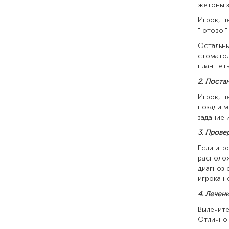
жетоны з
Игрок, п
"Готово!
Остальны
стоматол
планшеты
2. Поста
Игрок, п
позади м
задание и
3. Прове
Если игр
располож
диагноз 
игрока н
4. Лечен
Вылечите
Отлично!