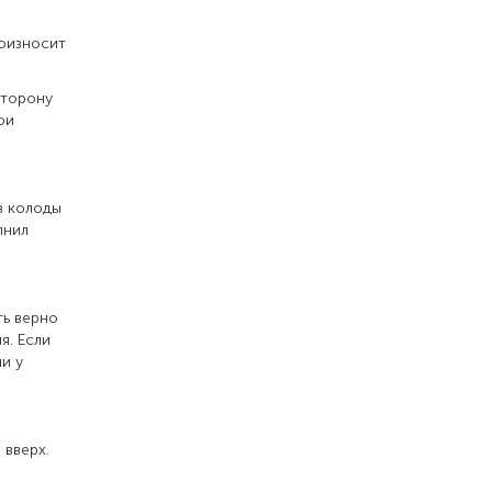
роизносит
сторону
ои
з колоды
лнил
ть верно
я. Если
и у
 вверх.