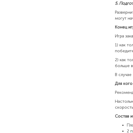
5. Подго
Разверни
могут на
Конец иг
Игра зака
1) как т
победит
2) как т
больше в
В случае
Для 
Рекоменд
Настольн
скорость
Состав и
Пл
2 