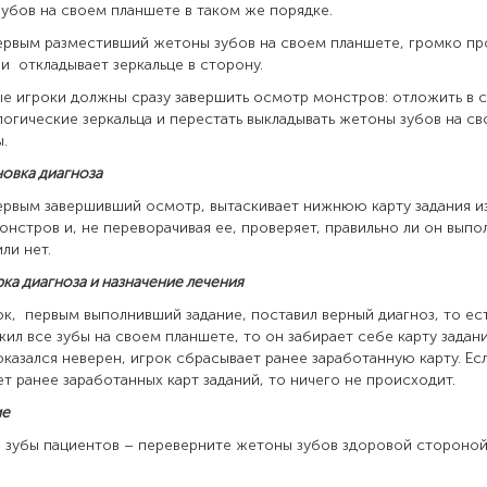
убов на своем планшете в таком же порядке.
ервым разместивший жетоны зубов на своем планшете, громко п
" и откладывает зеркальце в сторону.
е игроки должны сразу завершить осмотр монстров: отложить в 
огические зеркальца и перестать выкладывать жетоны зубов на св
.
новка диагноза
ервым завершивший осмотр, вытаскивает нижнюю карту задания и
онстров и, не переворачивая ее, проверяет, правильно ли он выпо
ли нет.
рка диагноза и назначение лечения
ок, первым выполнивший задание, поставил верный диагноз, то ес
ил все зубы на своем планшете, то он забирает себе карту задани
оказался неверен, игрок сбрасывает ранее заработанную карту. Есл
ет ранее заработанных карт заданий, то ничего не происходит.
ие
 зубы пациентов – переверните жетоны зубов здоровой стороной