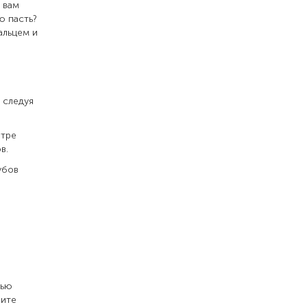
 вам
ю пасть?
альцем и
 следуя
нтре
в.
убов
щью
жите