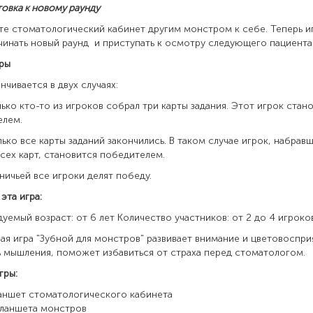
товка к новому раунду
те стоматологический кабинет другим монстром к себе. Теперь и
чинать новый раунд и приступать к осмотру следующего пациента
ры
нчивается в двух случаях:
олько кто-то из игроков собрал три карты задания. Этот игрок стан
елем.
олько все карты заданий закончились. В таком случае игрок, набрав
сех карт, становится победителем.
 ничьей все игроки делят победу.
кого эта игра:
уемый возраст: от 6 лет Количество участников: от 2 до 4 игроков
ая игра "Зубной для монстров" развивает внимание и цветовоспри
 мышления, поможет избавиться от страха перед стоматологом.
гры:
аншет стоматологического кабинета
планшета монстров