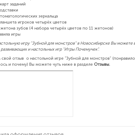
 карт заданий
подставки
стоматологических зеркальца
планшета игроков четырёх цветов
 жетона зубов (4 набора четырёх цветов по 11 жетонов)
авила игры
астольную игру "Зубной для монстров" в Новосибирске Вы можете 
 развивающих и настольных игр "Игры Почемучек".
 свой отзыв о настольной игре "Зубной для монстров" (понравило
ось и почему) Вы можете чуть ниже в разделе
Отзывы.
ила оформления отзывов