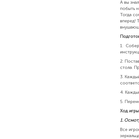
А вы зна
побыть н
Тогда со
вперед! 
внушающи
Подготов
1. Собер
инструкц
2. Поста
стола. П
3. Кажды
соответс
4. Кажды
5. Перем
Ход игры
1. Осмот
Все игр
зеркальц