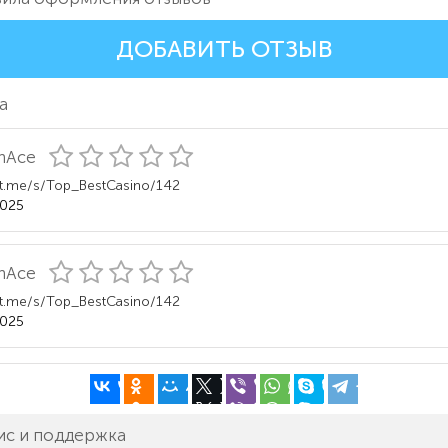
ДОБАВИТЬ ОТЗЫВ
а
InAce
//t.me/s/Top_BestCasino/142
2025
InAce
//t.me/s/Top_BestCasino/142
2025
ис и поддержка