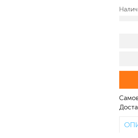
Налич
Само
Доста
ОП