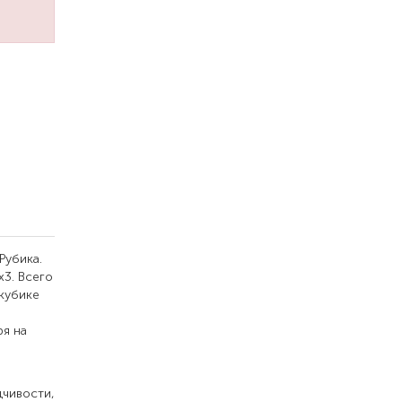
Рубика.
х3. Всего
 кубике
ря на
дчивости,