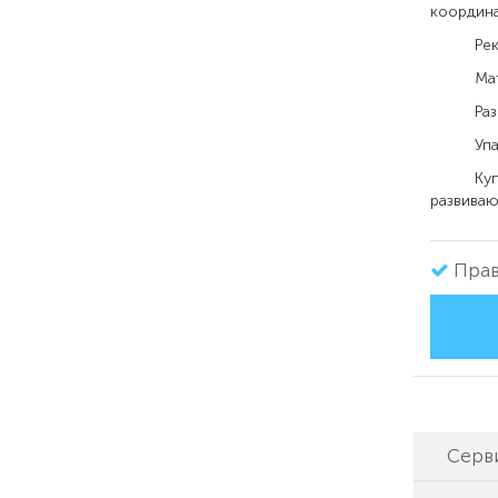
координа
Рекомен
Матери
Размер 
Упаковк
Купить 
развиваю
Прав
Серв