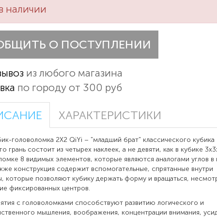
в наличии
ОБЩИТЬ О ПОСТУПЛЕНИИ
вывоз
из любого магазина
вка
по городу от 300 руб
ИСАНИЕ
ХАРАКТЕРИСТИКИ
оловоломка 2Х2 QiYi – "младший брат" классического кубика 
го грань состоит из четырех наклеек, а не девяти, как в кубике 3х3
ломке 8 видимых элементов, которые являются аналогами углов в
акже конструкция содержит вспомогательные, спрятанные внутри
, которые позволяют кубику держать форму и вращаться, несмот
ие фиксированных центров.
 с головоломками способствуют развитию логического и
ственного мышления, воображения, концентрации внимания, уси