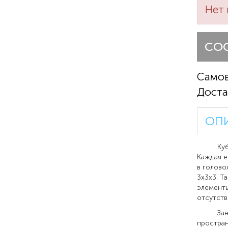
Нет 
СО
Само
Доста
ОП
Кубик-г
Каждая е
в голово
3х3х3. Т
элементы
отсутств
Занятия
простран