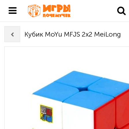
Кубик MoYu MFJS 2х2 MeiLong