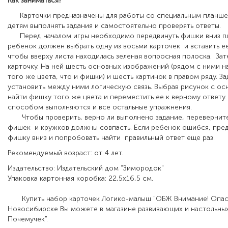
Как заниматься?
Карточки предназначены для работы со специальным планше
детям выполнять задания и самостоятельно проверять ответы.
Перед началом игры необходимо передвинуть фишки вниз пл
ребенок должен выбрать одну из восьми карточек и вставить ее
чтобы вверху листа находилась зеленая вопросная полоска. Зат
карточку. На ней шесть основных изображений (рядом с ними н
того же цвета, что и фишки) и шесть картинок в правом ряду. За
установить между ними логическую связь. Выбрав рисунок с ос
найти фишку того же цвета и переместить ее к верному ответу.
способом выполняются и все остальные упражнения.
Чтобы проверить, верно ли выполнено задание, переверните 
фишек и кружков должны совпасть. Если ребенок ошибся, пре
фишку вниз и попробовать найти правильный ответ еще раз.
Рекомендуемый возраст: от 4 лет.
Издательство: Издательский дом "Зимородок"
Упаковка картонная коробка: 22,5х16,5 см.
Купить
набор карточек Логико-малыш "ОБЖ Внимание! Опас
Новосибирске Вы можете в магазине развивающих и настольных
Почемучек".