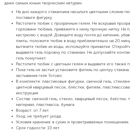
даже самым юным творческим натурам.
На дно каждого стаканчика насыпьте цветными слоями пес
поставьте фигурку.
Растопите тюбик с прозрачным гелем. Не вскрывая прозр
горловине тюбика, привяжите к нему прочную нитку. На п
кастрюлю с водой. Доведите воду почти до кипения, уба
плиты, положите тюбик в воду приблизительно на 20 мин
вытяните тюбик из воды, используйте прихватки. Откройт
выдавите гель поровну по стаканам. Не допускайте контак
гель помутнеет.
Растопите тюбик с цветным гелем и выдавите его также п
Пока гель не застыл установите фитиль по центру стакана
застывания геля. Готово.
В комплекте: пластиковые фигурки, свечной гель, стеклян
цветной кварцевый песок, блёстки, фитили, пластмассова
инструкция.
Состав: свечной гель, стекло, кварцевый песок, блёстки, 
материал, пластмасса, бумага.
Возраст: от 7 лет.
Уход: не требует ухода.
Условия хранения: в сухих и проветриваемых помещениях.
Срок годности: 10 лет.