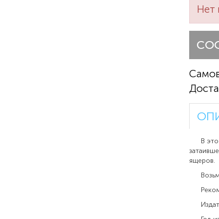
Нет 
СО
Само
Доста
ОП
В этой к
затаивше
ящеров.
Возьми ф
Рекомен
Издател