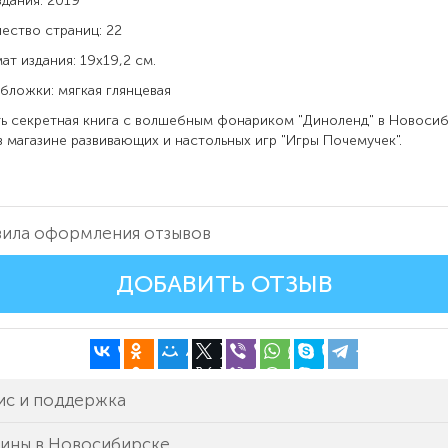
ания: 2019
тво страниц: 22
издания: 19х19,2 см.
ожки: мягкая глянцевая
секретная книга с волшебным фонариком "Диноленд" в Новосиб
 магазине развивающих и настольных игр "Игры Почемучек".
ила оформления отзывов
ДОБАВИТЬ ОТЗЫВ
ис и поддержка
зины в Новосибирске