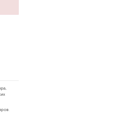
ра,
ких
вров.