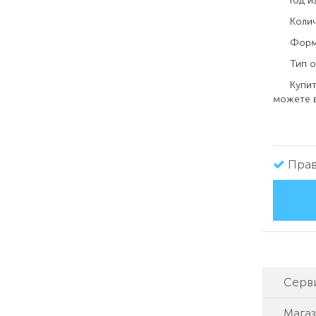
Год изд
Количес
Формат 
Тип обл
Купить 
можете в
Прав
Серв
Мага