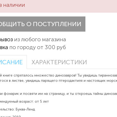
в наличии
ОБЩИТЬ О ПОСТУПЛЕНИИ
вывоз
из любого магазина
вка
по городу от 300 руб
ИСАНИЕ
ХАРАКТЕРИСТИКИ
ниге спряталось множество динозавров! Ты увидишь тираннозав
гося в листве, увидишь парящего птеродактиля и настоящих морс
онарик и посвяти им на страницу, и ты откроешь тайны диноза
дуемый возраст: от 5 лет
ьство: Буква-Ленд