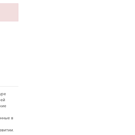
уре
ней
кие
нные в
звитии.