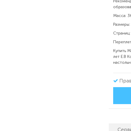
Рекоменд
образова
Масса: 3
Размеры:
Страниц: 
Переплет
Купить
М
лет Е.В 
настольн
Прав
Серв