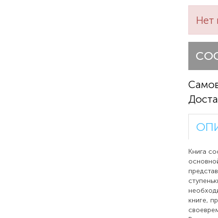
Нет 
СО
Само
Доста
ОП
Книга со
основной
представ
ступеньк
необходи
книге, п
своеврем