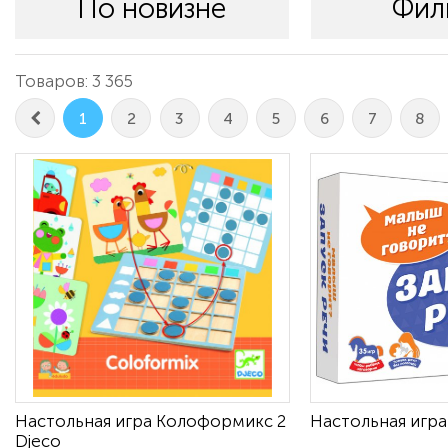
По новизне
Фил
Товаров: 3 365
1
2
3
4
5
6
7
8
Настольная игра Колоформикс 2
Настольная игра
Djeco