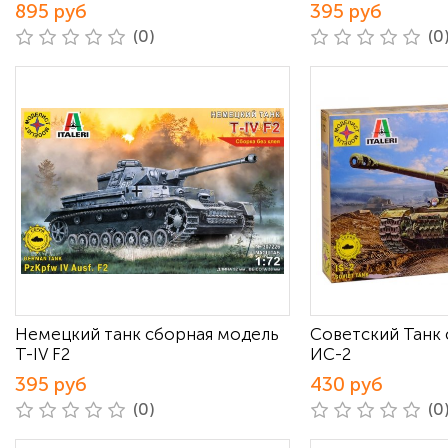
895 руб
395 руб
(0)
(0
Немецкий танк сборная модель
Советский Танк
Т-IV F2
ИС-2
395 руб
430 руб
(0)
(0