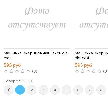
Машинка инерционная Такси die-
Машинка инерци
cast
die-cast
595 руб
595 руб
(0)
(0
Товаров: 3 250
1
2
3
4
5
6
7
8