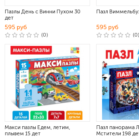
Пазлы День с Винни Пухом 30
Пазл Виммельбух
дет
595 руб
595 руб
(0)
(0
Макси пазлы Едем, летим,
Пазл панорама 
плывем 15 дет
Мстители 198 де