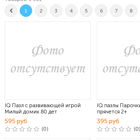
1
2
3
4
5
6
7
8
IQ Пазл с развивающей игрой
IQ пазлы Парочки
Милый домик 80 дет
прячется 2+
595 руб
395 руб
(0)
(0