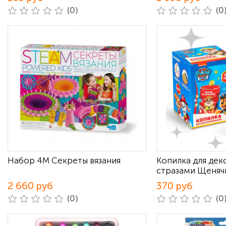
(0)
(0
Набор 4М Секреты вязания
Копилка для де
стразами Щеняч
2 660 руб
370 руб
(0)
(0