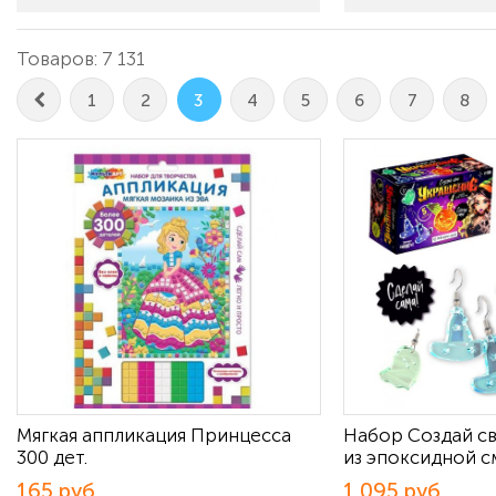
Товаров: 7 131
1
2
3
4
5
6
7
8
Мягкая аппликация Принцесса
Набор Создай с
300 дет.
из эпоксидной 
165 руб
1 095 руб