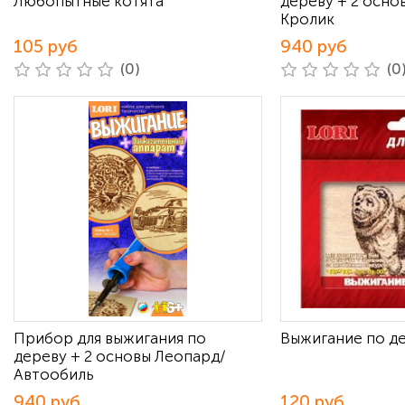
Любопытные котята
дереву + 2 осно
Кролик
105 руб
940 руб
(0)
(0
Прибор для выжигания по
Выжигание по де
дереву + 2 основы Леопард/
Автообиль
940 руб
120 руб