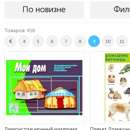
По новизне
Фил
Товаров: 416
4
5
6
7
8
9
10
11
Демонстрационный материал
Плакат Домашн