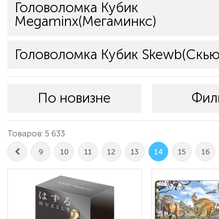
Головоломка Кубик
Megaminx(Мегаминкс)
Головоломка Кубик Skewb(Скью
По новизне
Фил
Товаров: 5 633
9
10
11
12
13
14
15
16