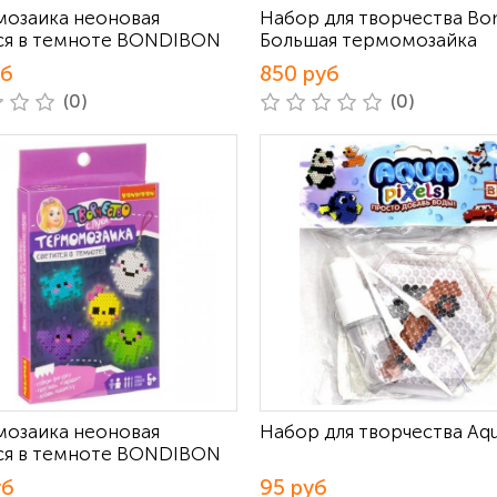
озаика неоновая
Набор для творчества Bo
ся в темноте BONDIBON
Большая термомозайка
уб
850 руб
(0)
(0)
озаика неоновая
Набор для творчества Aqu
ся в темноте BONDIBON
уб
95 руб