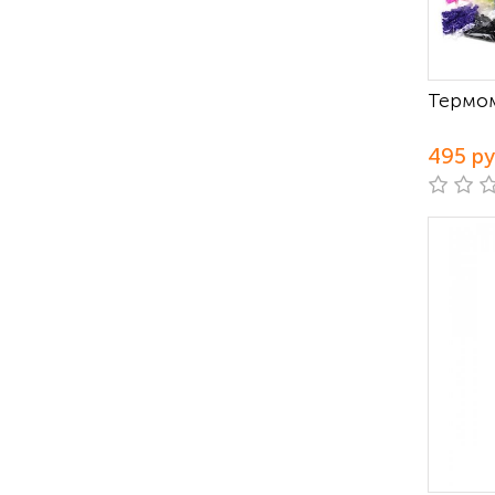
Термом
495 р