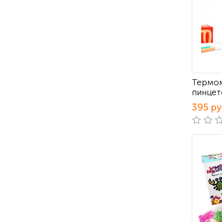
Термом
пинце
395 р