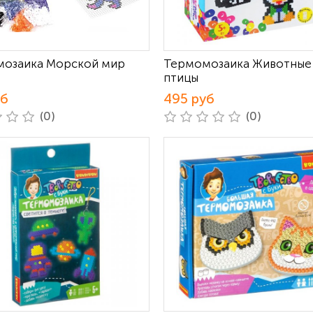
озаика Морской мир
Термомозаика Животные
птицы
уб
495 руб
(0)
(0)