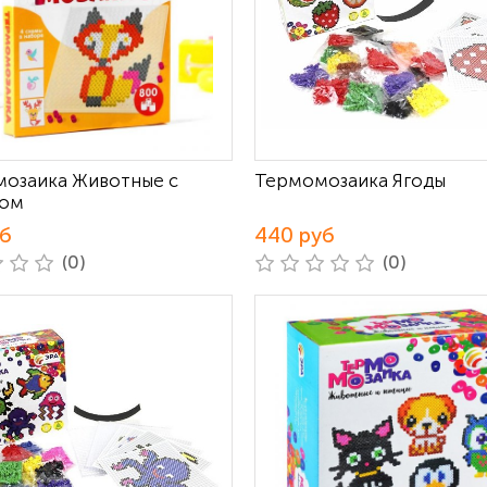
озаика Животные с
Термомозаика Ягоды
том
уб
440 руб
(0)
(0)