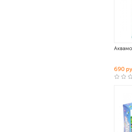
Аквамо
690 р