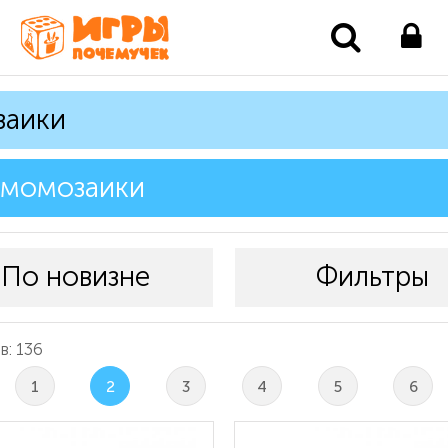
заики
рмомозаики
По новизне
Фильтры
: 136
1
2
3
4
5
6