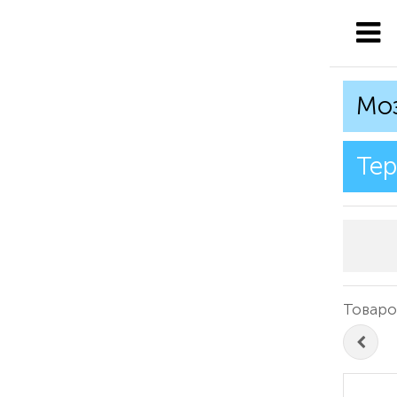
Мо
Те
Товаров