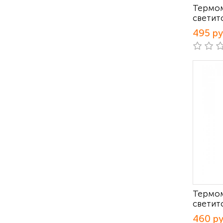
Термом
светит
495 р
Термом
светит
460 р