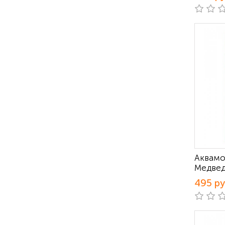
Аквамо
Медвед
495 р