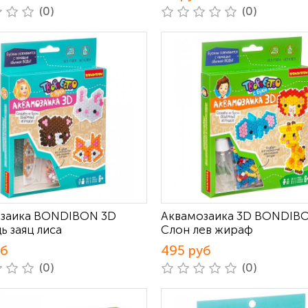
(0)
(0)
заика BONDIBON 3D
Аквамозаика 3D BONDIB
ь заяц лиса
Слон лев жираф
уб
495 руб
(0)
(0)