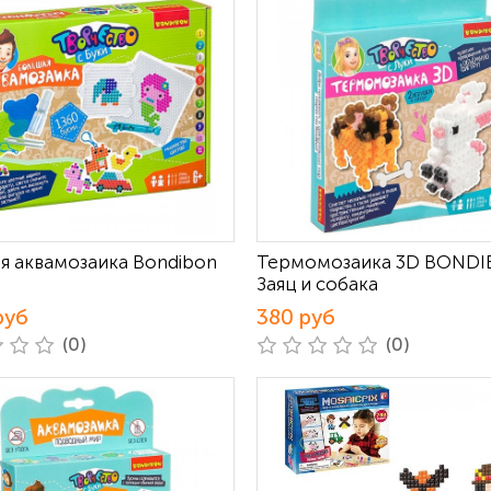
я аквамозаика Bondibon
Термомозаика 3D BOND
Заяц и собака
руб
380 руб
(0)
(0)