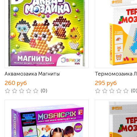
Аквамозаика Магниты
Термомозаика Л
260 руб
295 руб
(0)
(0