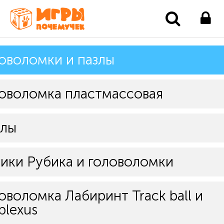
оволомки и пазлы
оволомка пластмассовая
злы
ики Рубика и головоломки
оволомка Лабиринт Track ball и
plexus