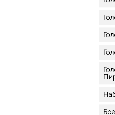
Гол
Го
Гол
Гол
Пи
Наб
Бре