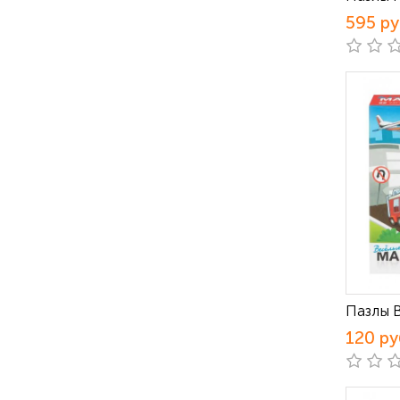
595 р
Пазлы 
120 ру