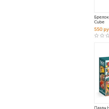
Брелок
Cube
550 р
Пазлы 