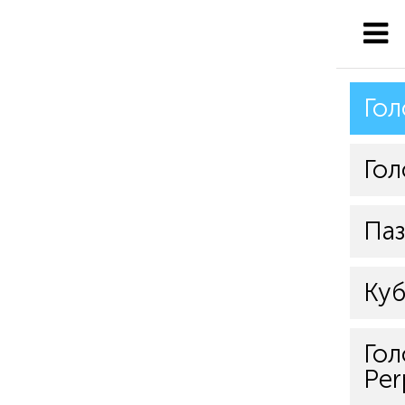
Гол
Гол
Па
Куб
Гол
Per