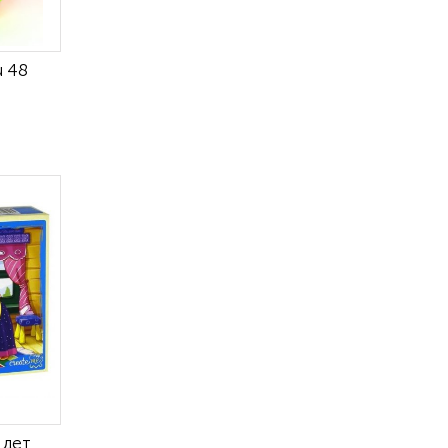
u 48
 дет