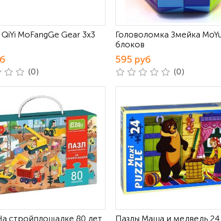
 QiYi MoFangGe Gear 3x3
Головоломка Змейка MoY
блоков
уб
595 руб
(0)
(0)
На стройплощадке 80 дет
Пазлы Маша и медведь 24