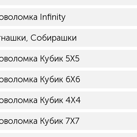
оволомка Infinity
тнашки, Собирашки
оволомка Кубик 5Х5
оволомка Кубик 6Х6
оволомка Кубик 4Х4
оволомка Кубик 7Х7