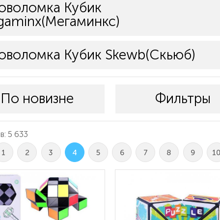
оволомка Кубик
aminx(Мегаминкс)
оволомка Кубик Skewb(Скьюб)
По новизне
Фильтры
: 5 633
1
2
3
4
5
6
7
8
9
1