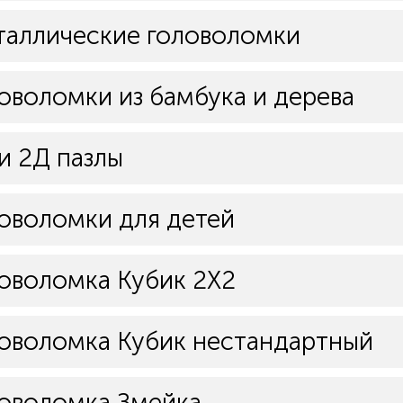
аллические головоломки
оволомки из бамбука и дерева
и 2Д пазлы
оволомки для детей
оволомка Кубик 2Х2
оволомка Кубик нестандартный
оволомка Змейка