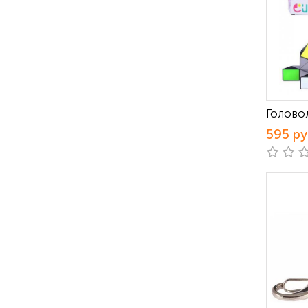
Голово
595 р