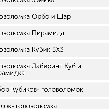
оволомка Орбо и Шар
ловоломка Пирамида
оволомка Кубик 3Х3
оволомка Лабиринт Куб и
рамидка
ор Кубиков- головоломок
лок- головоломка