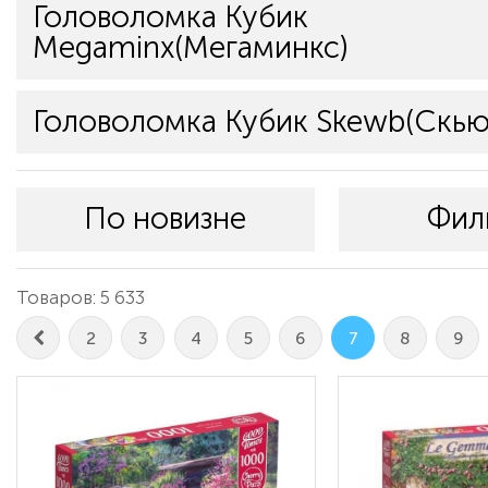
Головоломка Кубик
Megaminx(Мегаминкс)
Головоломка Кубик Skewb(Скью
По новизне
Фил
Товаров: 5 633
2
3
4
5
6
7
8
9