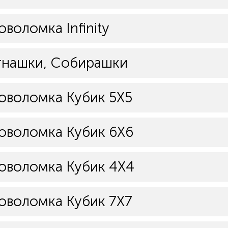
оволомка Infinity
тнашки, Собирашки
оволомка Кубик 5Х5
оволомка Кубик 6Х6
оволомка Кубик 4Х4
оволомка Кубик 7Х7