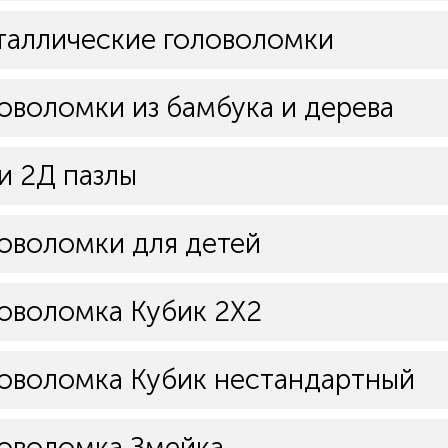
аллические головоломки
оволомки из бамбука и дерева
и 2Д пазлы
оволомки для детей
оволомка Кубик 2Х2
оволомка Кубик нестандартный
оволомка Змейка