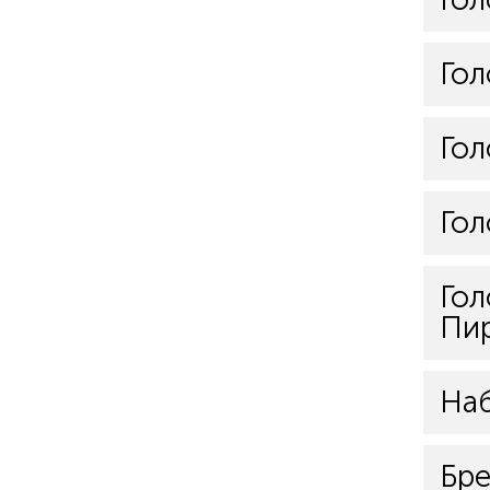
Гол
Го
Гол
Гол
Пи
Наб
Бре