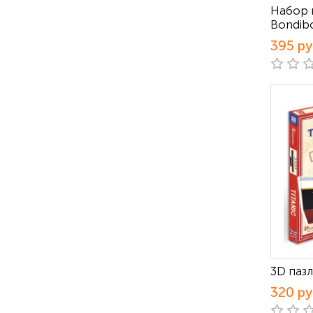
Набор 
Bondib
395 р
3D пазл
320 р