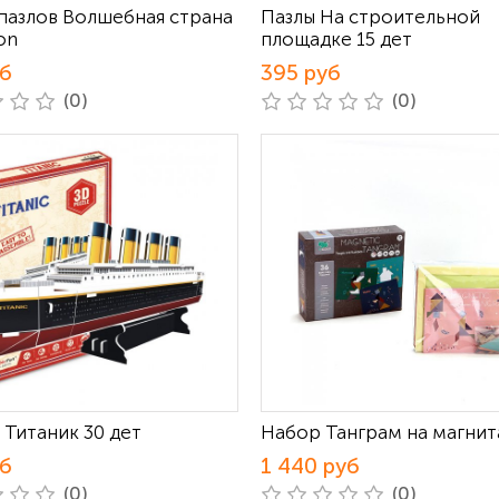
пазлов Волшебная страна
Пазлы На строительной
on
площадке 15 дет
уб
395 руб
(0)
(0)
 Титаник 30 дет
Набор Танграм на магнита
уб
1 440 руб
(0)
(0)