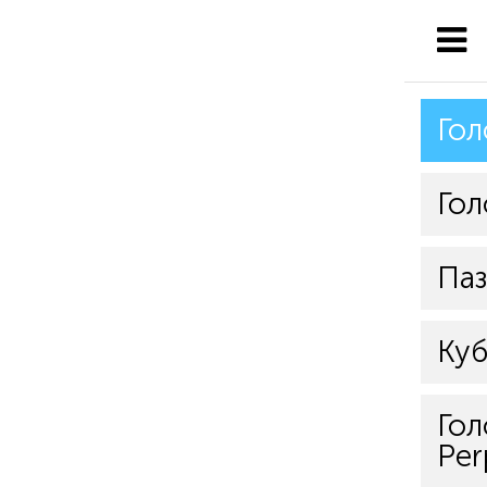
Гол
Гол
Па
Куб
Гол
Per