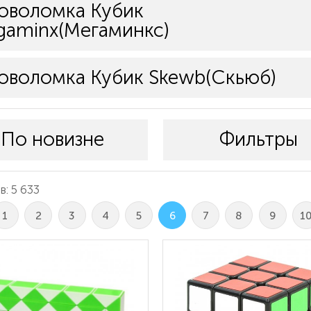
оволомка Кубик
aminx(Мегаминкс)
оволомка Кубик Skewb(Скьюб)
По новизне
Фильтры
: 5 633
1
2
3
4
5
6
7
8
9
1