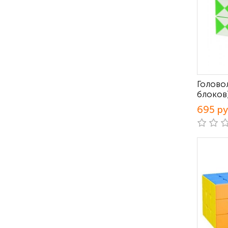
Голово
блоков
695 р