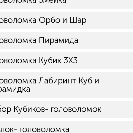
оволомка Орбо и Шар
ловоломка Пирамида
оволомка Кубик 3Х3
оволомка Лабиринт Куб и
рамидка
ор Кубиков- головоломок
лок- головоломка