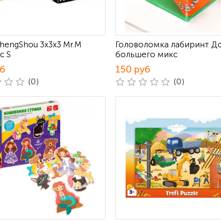
hengShou 3x3x3 Mr.M
Головоломка лабиринт Д
c S
большего микс
уб
150 руб
(0)
(0)