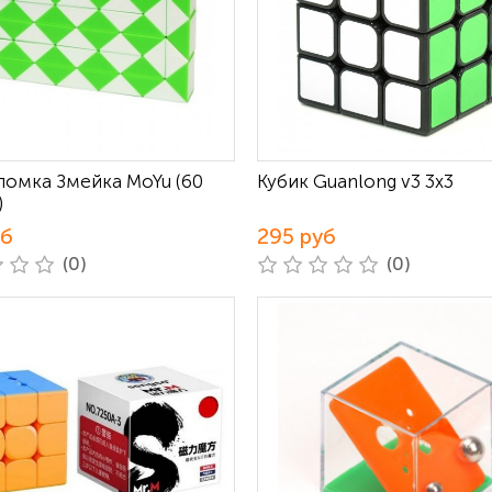
ломка Змейка MoYu (60
Кубик Guanlong v3 3х3
)
уб
295 руб
(0)
(0)