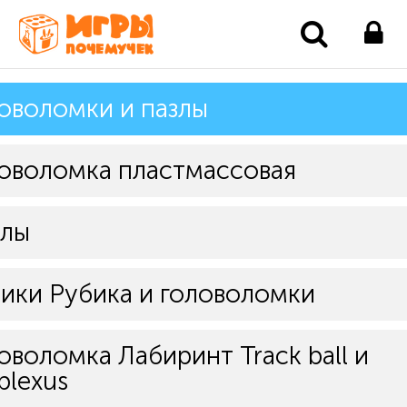
оволомки и пазлы
оволомка пластмассовая
злы
ики Рубика и головоломки
оволомка Лабиринт Track ball и
plexus