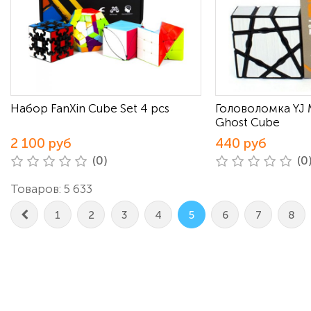
Набор FanXin Cube Set 4 pcs
Головоломка YJ 
Ghost Cube
2 100 руб
440 руб
(0)
(0
Товаров: 5 633
1
2
3
4
5
6
7
8