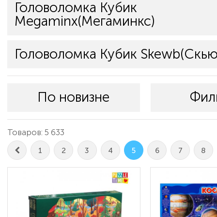
Головоломка Кубик
Megaminx(Мегаминкс)
Головоломка Кубик Skewb(Скью
По новизне
Фил
Товаров: 5 633
1
2
3
4
5
6
7
8